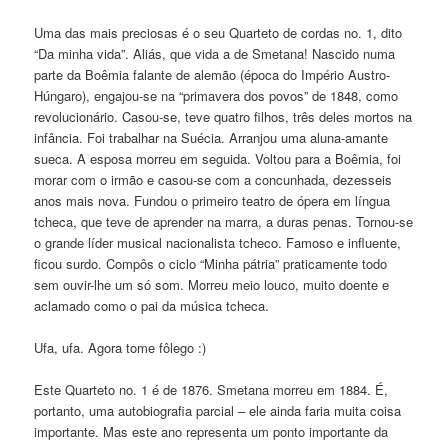
Uma das mais preciosas é o seu Quarteto de cordas no. 1, dito
“Da minha vida”. Aliás, que vida a de Smetana! Nascido numa
parte da Boêmia falante de alemão (época do Império Austro-
Húngaro), engajou-se na “primavera dos povos” de 1848, como
revolucionário. Casou-se, teve quatro filhos, três deles mortos na
infância. Foi trabalhar na Suécia. Arranjou uma aluna-amante
sueca. A esposa morreu em seguida. Voltou para a Boêmia, foi
morar com o irmão e casou-se com a concunhada, dezesseis
anos mais nova. Fundou o primeiro teatro de ópera em língua
tcheca, que teve de aprender na marra, a duras penas. Tornou-se
o grande líder musical nacionalista tcheco. Famoso e influente,
ficou surdo. Compôs o ciclo “Minha pátria” praticamente todo
sem ouvir-lhe um só som. Morreu meio louco, muito doente e
aclamado como o pai da música tcheca.
Ufa, ufa. Agora tome fôlego :)
Este Quarteto no. 1 é de 1876. Smetana morreu em 1884. É,
portanto, uma autobiografia parcial – ele ainda faria muita coisa
importante. Mas este ano representa um ponto importante da