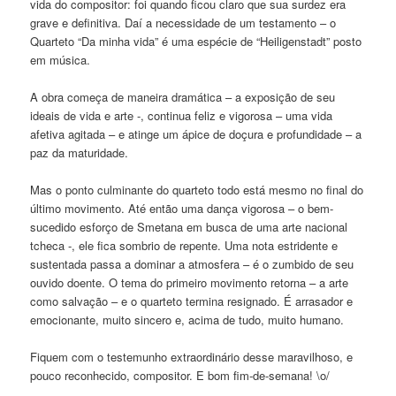
vida do compositor: foi quando ficou claro que sua surdez era
grave e definitiva. Daí a necessidade de um testamento – o
Quarteto “Da minha vida” é uma espécie de “Heiligenstadt” posto
em música.
A obra começa de maneira dramática – a exposição de seu
ideais de vida e arte -, continua feliz e vigorosa – uma vida
afetiva agitada – e atinge um ápice de doçura e profundidade – a
paz da maturidade.
Mas o ponto culminante do quarteto todo está mesmo no final do
último movimento. Até então uma dança vigorosa – o bem-
sucedido esforço de Smetana em busca de uma arte nacional
tcheca -, ele fica sombrio de repente. Uma nota estridente e
sustentada passa a dominar a atmosfera – é o zumbido de seu
ouvido doente. O tema do primeiro movimento retorna – a arte
como salvação – e o quarteto termina resignado. É arrasador e
emocionante, muito sincero e, acima de tudo, muito humano.
Fiquem com o testemunho extraordinário desse maravilhoso, e
pouco reconhecido, compositor. E bom fim-de-semana! \o/