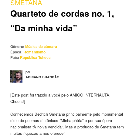
SMETANA
principal
Quarteto de cordas no. 1,
“Da minha vida”
Gênero:
Música de câmara
Época:
Romantismo
País:
República Tcheca
por
ADRIANO BRANDÃO
[Este post foi trazido a você pelo AMIGO INTERNAUTA.
Cheers!]
Conhecemos Bedrich Smetana principalmente pelo monumental
ciclo de poemas sinfônicos “Minha pátria” e por sua ópera
nacionalista “A noiva vendida”. Mas a produção de Smetana tem
muitas riquezas a nos oferecer.