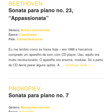
BEETHOVEN
principal
secundário
Sonata para piano no. 23,
“Appassionata”
Gênero:
Música instrumental
Época:
Classicismo
País:
Alemanha-Áustria
Eu me lembro como se fosse hoje – era 1988 e havíamos
comprado um aparelho de som com CD player. Uau, aquilo era
muito revolucionário. O aparelho era enorme, modular. Só a parte
do CD devia pesar alguns quilos. A …
Continuar lendo
→
PROKOFIEV
Sonata para piano no. 7
Gênero:
Música instrumental
Época:
Século 20