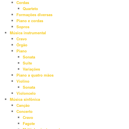
Cordas
Quarteto
Formações diversas
Piano e cordas
Sopros
Música instrumental
Cravo
Órgão
Piano
Sonata
Suíte
Variações
Piano a quatro mãos
Violino
Sonata
Violoncelo
Música sinfônica
Canção
Concerto
Cravo
Fagote