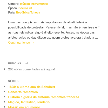
Gênero:
Música instrumental
Época:
Século 20
País:
República Tcheca
Uma das conquistas mais importantes da atualidade é a
possibilidade de protestar. Parece trivial, mas não é: reunir-se e ir
às ruas reivindicar algo é direito recente. Antes, na época das
aristocracias ou das ditaduras, quem protestava era tratado à …
Continuar lendo
→
RUMO ÀS 300!
200
obras comentadas até agora!
SÉRIES
1828: o último ano de Schubert
Concerto romântico
História e glória da sinfonia romântica francesa
Mágico, fantástico, lendário
Mozart em sol menor