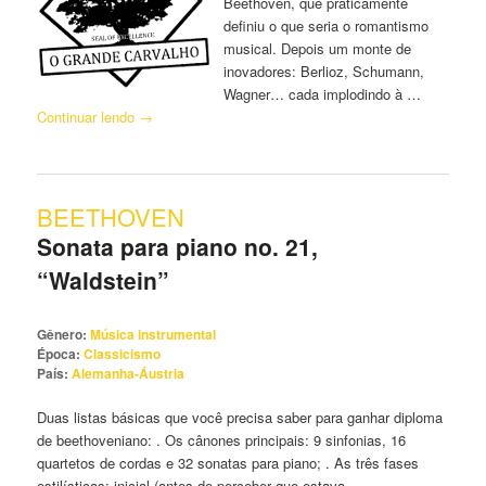
Beethoven, que praticamente
definiu o que seria o romantismo
musical. Depois um monte de
inovadores: Berlioz, Schumann,
Wagner… cada implodindo à …
Continuar lendo
→
BEETHOVEN
Sonata para piano no. 21,
“Waldstein”
Gênero:
Música instrumental
Época:
Classicismo
País:
Alemanha-Áustria
Duas listas básicas que você precisa saber para ganhar diploma
de beethoveniano: . Os cânones principais: 9 sinfonias, 16
quartetos de cordas e 32 sonatas para piano; . As três fases
estilísticas: inicial (antes de perceber que estava