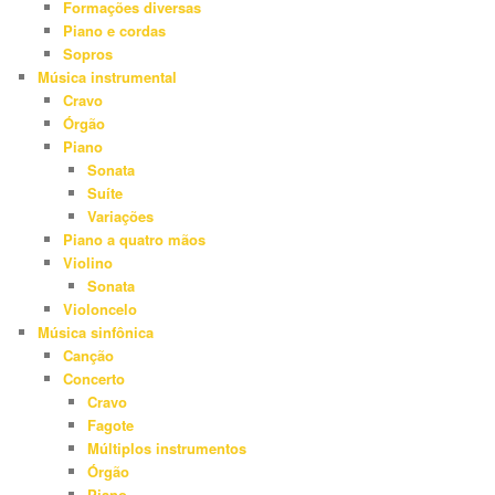
Formações diversas
Piano e cordas
Sopros
Música instrumental
Cravo
Órgão
Piano
Sonata
Suíte
Variações
Piano a quatro mãos
Violino
Sonata
Violoncelo
Música sinfônica
Canção
Concerto
Cravo
Fagote
Múltiplos instrumentos
Órgão
Piano