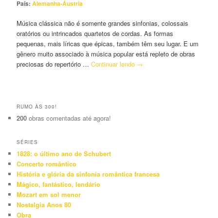
País:
Alemanha-Áustria
Música clássica não é somente grandes sinfonias, colossais
oratórios ou intrincados quartetos de cordas. As formas
pequenas, mais líricas que épicas, também têm seu lugar. E um
gênero muito associado à música popular está repleto de obras
preciosas do repertório …
Continuar lendo
→
RUMO ÀS 300!
200
obras comentadas até agora!
SÉRIES
1828: o último ano de Schubert
Concerto romântico
História e glória da sinfonia romântica francesa
Mágico, fantástico, lendário
Mozart em sol menor
Nostalgia Anos 80
Obra