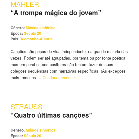
MAHLER
principal
secundário
“A trompa mágica do jovem”
Gênero:
Música sinfônica
Época:
Século 20
País:
Alemanha-Áustria
Canções são peças de vida independente, na grande maioria das
vezes. Podem ser até agrupadas, por tema ou por fonte poética,
mas em geral os compositores não tentam fazer de suas
coleções sequências com narrativas específicas. (As exceções
mais famosas …
Continuar lendo
→
STRAUSS
“Quatro últimas canções”
Gênero:
Música sinfônica
Época:
Século 20