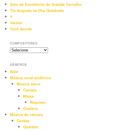
Selo de Excelência do Grande Carvalho
Tia Augusta na Ilha Quadrada
V
Vareia!
Você decide
COMPOSITORES
GÊNEROS
Balé
Música coral-sinfônica
Música sacra
Cantata
Missa
Requiem
Oratório
Música de câmara
Cordas
Quarteto