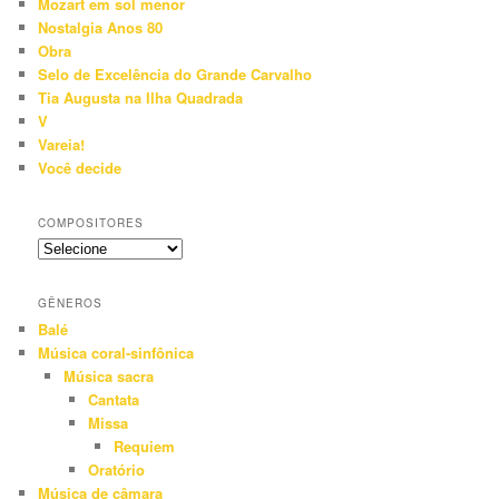
Mozart em sol menor
Nostalgia Anos 80
Obra
Selo de Excelência do Grande Carvalho
Tia Augusta na Ilha Quadrada
V
Vareia!
Você decide
COMPOSITORES
GÊNEROS
Balé
Música coral-sinfônica
Música sacra
Cantata
Missa
Requiem
Oratório
Música de câmara