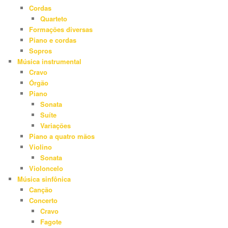
Cordas
Quarteto
Formações diversas
Piano e cordas
Sopros
Música instrumental
Cravo
Órgão
Piano
Sonata
Suíte
Variações
Piano a quatro mãos
Violino
Sonata
Violoncelo
Música sinfônica
Canção
Concerto
Cravo
Fagote