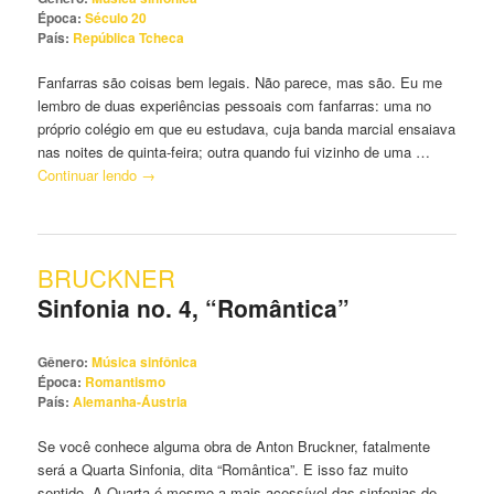
Época:
Século 20
País:
República Tcheca
Fanfarras são coisas bem legais. Não parece, mas são. Eu me
lembro de duas experiências pessoais com fanfarras: uma no
próprio colégio em que eu estudava, cuja banda marcial ensaiava
nas noites de quinta-feira; outra quando fui vizinho de uma …
Continuar lendo
→
BRUCKNER
Sinfonia no. 4, “Romântica”
Gênero:
Música sinfônica
Época:
Romantismo
País:
Alemanha-Áustria
Se você conhece alguma obra de Anton Bruckner, fatalmente
será a Quarta Sinfonia, dita “Romântica”. E isso faz muito
sentido. A Quarta é mesmo a mais acessível das sinfonias de