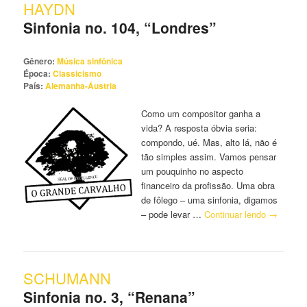
HAYDN
principal
secundário
Sinfonia no. 104, “Londres”
Gênero:
Música sinfônica
Época:
Classicismo
País:
Alemanha-Áustria
Como um compositor ganha a
vida? A resposta óbvia seria:
compondo, ué. Mas, alto lá, não é
tão simples assim. Vamos pensar
um pouquinho no aspecto
financeiro da profissão. Uma obra
de fôlego – uma sinfonia, digamos
– pode levar …
Continuar lendo
→
SCHUMANN
Sinfonia no. 3, “Renana”