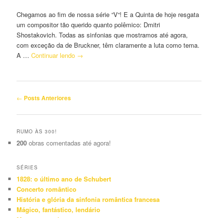
Chegamos ao fim de nossa série “V“! E a Quinta de hoje resgata
um compositor tão querido quanto polêmico: Dmitri
Shostakovich. Todas as sinfonias que mostramos até agora,
com exceção da de Bruckner, têm claramente a luta como tema.
A …
Continuar lendo
→
Navegação
←
Posts Anteriores
de
Posts
RUMO ÀS 300!
200
obras comentadas até agora!
SÉRIES
1828: o último ano de Schubert
Concerto romântico
História e glória da sinfonia romântica francesa
Mágico, fantástico, lendário