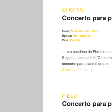
CHOPIN
Concerto para p
Gênero:
Música sinfônica
Época:
Romantismo
País:
Polônia
… e o parzinho do Field da se
Segue a nossa série “Concerto
concerto para piano e orquestr
Continuar lendo
→
FIELD
Concerto para p