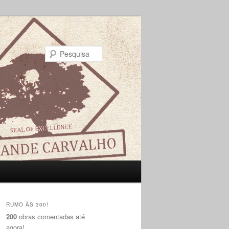
Pesquisa
RUMO ÀS 300!
200
obras comentadas até
agora!