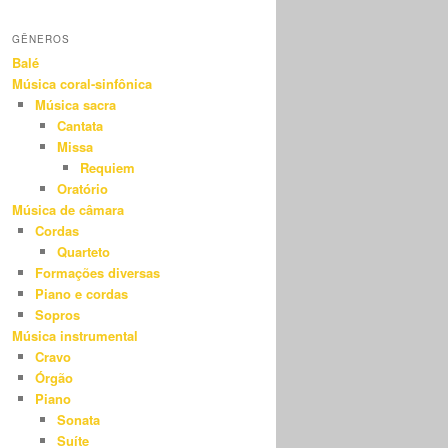
GÊNEROS
Balé
Música coral-sinfônica
Música sacra
Cantata
Missa
Requiem
Oratório
Música de câmara
Cordas
Quarteto
Formações diversas
Piano e cordas
Sopros
Música instrumental
Cravo
Órgão
Piano
Sonata
Suíte