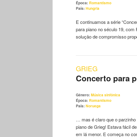
Época:
Romantismo
País:
Hungria
E continuamos a série “Concer
para piano no século 19, com
solução de compromisso propo
GRIEG
Concerto para p
Gênero:
Música sinfônica
Época:
Romantismo
País:
Noruega
… mas é claro que o parzinho
piano de Grieg! Estava fácil 
em lá menor. E começa no 