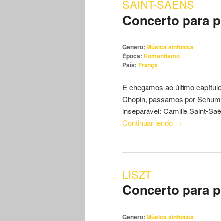
SAINT-SAËNS
Concerto para p
conteúdo
conteúdo
principal
secundário
Gênero:
Música sinfônica
Época:
Romantismo
País:
França
E chegamos ao último capítul
Chopin, passamos por Schuman
inseparável: Camille Saint-Saë
Continuar lendo
→
LISZT
Concerto para p
Gênero:
Música sinfônica