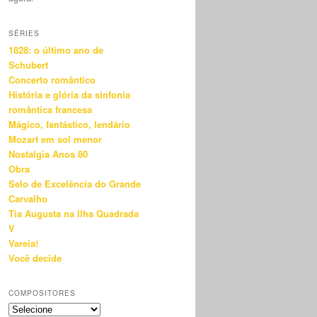
SÉRIES
1828: o último ano de
Schubert
Concerto romântico
História e glória da sinfonia
romântica francesa
Mágico, fantástico, lendário
Mozart em sol menor
Nostalgia Anos 80
Obra
Selo de Excelência do Grande
Carvalho
Tia Augusta na Ilha Quadrada
V
Vareia!
Você decide
COMPOSITORES