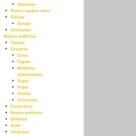
Variações
Piano a quatro mãos
Violino
Sonata
Violoncelo
Música sinfônica
Canção
Concerto
Cravo
Fagote
Múltiplos
instrumentos
Órgão
Piano
Violino
Violoncelo
Forma livre
Poema sinfônico
Sinfonia
Suíte
Variações