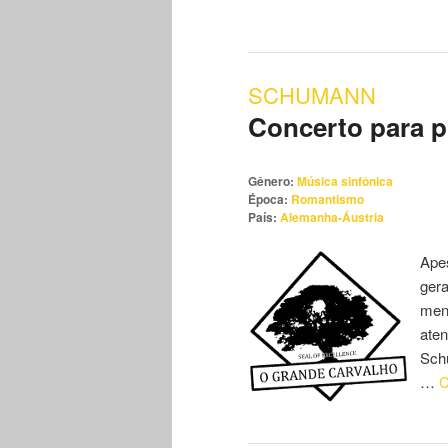
SCHUMANN
Concerto para p
Gênero:
Música sinfônica
Época:
Romantismo
País:
Alemanha-Áustria
Ape
gera
men
ate
Sch
…
C