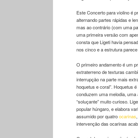
Este Concerto para violino é p
alternando partes rápidas e le
mas ao contrário (com uma par
uma primeira versão com apena
consta que Ligeti havia pensa
nos cinco e a estrutura parece
O primeiro andamento é um pre
extraterreno de texturas cambi
interrupção na parte mais extr
hoquetus e coral”. Hoquetus é
conduzem uma melodia, uma apó
“soluçante” muito curioso. Lige
popular húngaro, e elabora va
assumido por quatro
ocarinas
intervenção das ocarinas acab