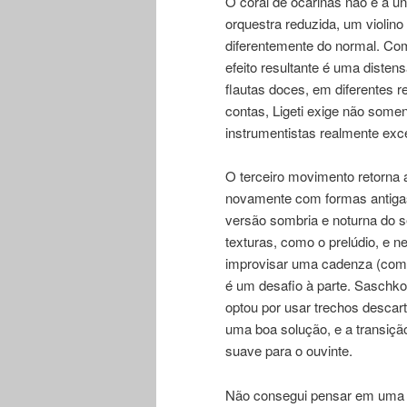
O coral de ocarinas não é a úni
orquestra reduzida, um violin
diferentemente do normal. Com
efeito resultante é uma diste
flautas doces, em diferentes r
contas, Ligeti exige não some
instrumentistas realmente exc
O terceiro movimento retorna 
novamente com formas antigas
versão sombria e noturna do 
texturas, como o prelúdio, e n
improvisar uma cadenza (com
é um desafio à parte. Saschko G
optou por usar trechos desca
uma boa solução, e a transiçã
suave para o ouvinte.
Não consegui pensar em uma o