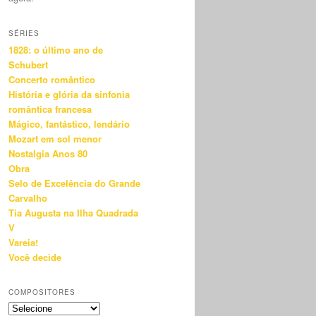
SÉRIES
1828: o último ano de
Schubert
Concerto romântico
História e glória da sinfonia
romântica francesa
Mágico, fantástico, lendário
Mozart em sol menor
Nostalgia Anos 80
Obra
Selo de Excelência do Grande
Carvalho
Tia Augusta na Ilha Quadrada
V
Vareia!
Você decide
COMPOSITORES