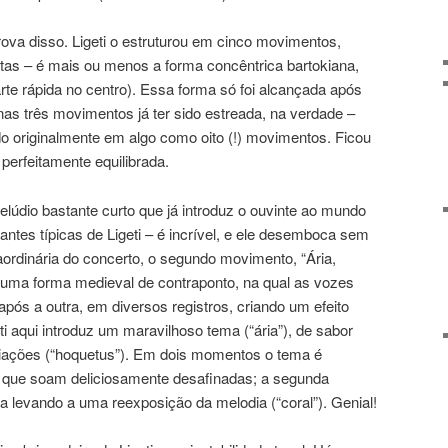
rova disso. Ligeti o estruturou em cinco movimentos,
ntas – é mais ou menos a forma concêntrica bartokiana,
te rápida no centro). Essa forma só foi alcançada após
s três movimentos já ter sido estreada, na verdade –
do originalmente em algo como oito (!) movimentos. Ficou
 perfeitamente equilibrada.
lúdio bastante curto que já introduz o ouvinte ao mundo
antes típicas de Ligeti – é incrível, e ele desemboca sem
aordinária do concerto, o segundo movimento, “Ária,
 uma forma medieval de contraponto, na qual as vozes
s a outra, em diversos registros, criando um efeito
ti aqui introduz um maravilhoso tema (“ária”), de sabor
riações (“hoquetus”). Em dois momentos o tema é
, que soam deliciosamente desafinadas; a segunda
a levando a uma reexposição da melodia (“coral”). Genial!