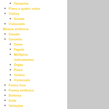
Variações
Piano a quatro mãos
Violino
Sonata
Violoncelo
Música sinfônica
Canção
Concerto
Cravo
Fagote
Múltiplos
instrumentos
Órgão
Piano
Violino
Violoncelo
Forma livre
Poema sinfônico
Sinfonia
Suíte
Variações