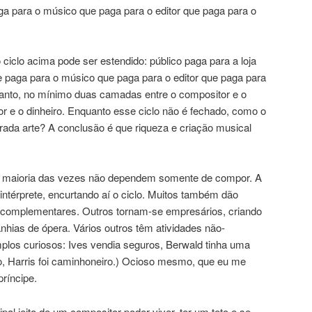
aga para o músico que paga para o editor que paga para o
ciclo acima pode ser estendido: público paga para a loja
 paga para o músico que paga para o editor que paga para
tanto, no mínimo duas camadas entre o compositor e o
dor e o dinheiro. Enquanto esse ciclo não é fechado, como o
orada arte? A conclusão é que riqueza e criação musical
a maioria das vezes não dependem somente de compor. A
ntérprete, encurtando aí o ciclo. Muitos também dão
a complementares. Outros tornam-se empresários, criando
nhias de ópera. Vários outros têm atividades não-
mplos curiosos: Ives vendia seguros, Berwald tinha uma
co, Harris foi caminhoneiro.) Ocioso mesmo, que eu me
ríncipe.
cipal jeito de um compositor poder viver, ter um teto e se