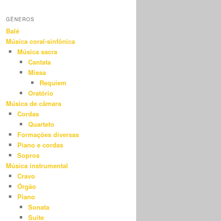
GÊNEROS
Balé
Música coral-sinfônica
Música sacra
Cantata
Missa
Requiem
Oratório
Música de câmara
Cordas
Quarteto
Formações diversas
Piano e cordas
Sopros
Música instrumental
Cravo
Órgão
Piano
Sonata
Suíte