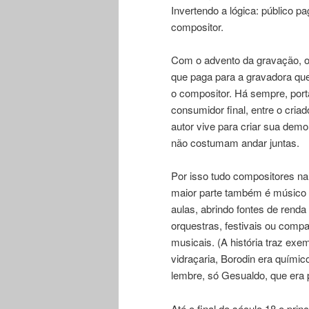
Invertendo a lógica: público p
compositor.
Com o advento da gravação, o 
que paga para a gravadora que
o compositor. Há sempre, por
consumidor final, entre o cria
autor vive para criar sua dem
não costumam andar juntas.
Por isso tudo compositores n
maior parte também é músico i
aulas, abrindo fontes de rend
orquestras, festivais ou compa
musicais. (A história traz exe
vidraçaria, Borodin era quími
lembre, só Gesualdo, que era p
Até o final do século 18 o prin