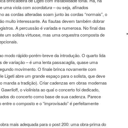
ca brincadeira de Ligeti com instabilidade tonal. Há, na
o e uma viola com
scordatura
– ou seja, afinados
o as cordas alteradas soam junto às cordas “normais”, o
nsão muito interessante. As flautas devem também dobrar
egistros. A percussão é variada e numerosa. No final das
nte um solista virtuose, mas uma orquestra composta de
epcionais.
ao modo rápido-porém-breve da introdução. O quarto lida
 de variação – é uma lenta passacaglia, quase uma
segundo movimento. O finale brinca novamente com
ele Ligeti abre um grande espaço para o solista, que deve
o manda a tradição). Criar cadenzas em obras modernas
awriloff, o violinista ao qual o concerto foi dedicado,
rtados do concerto como base de sua cadenza. Parece
o entre o composto e o “improvisado” é perfeitamente
bra mais adequada para o post 200: uma obra-prima do