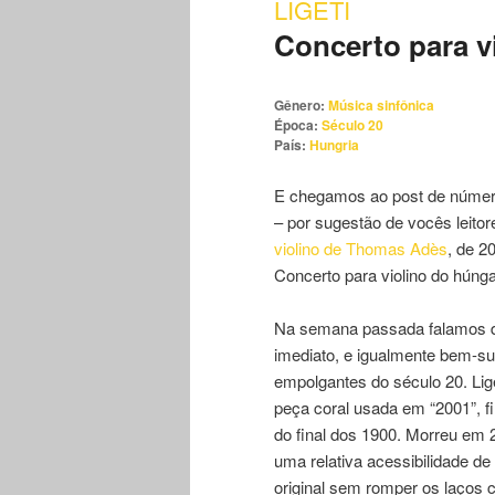
LIGETI
Concerto para v
conteúdo
conteúdo
principal
secundário
Gênero:
Música sinfônica
Época:
Século 20
País:
Hungria
E chegamos ao post de número
– por sugestão de vocês leit
violino de Thomas Adès
, de 2
Concerto para violino do húnga
Na semana passada falamos
imediato, e igualmente bem-su
empolgantes do século 20. Lig
peça coral usada em “2001”, fi
do final dos 1900. Morreu em 
uma relativa acessibilidade de
original sem romper os laços 