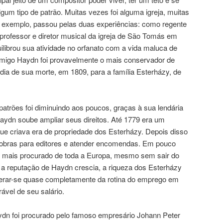
lgum tipo de patrão. Muitas vezes foi alguma igreja, muitas
r exemplo, passou pelas duas experiências: como regente
professor e diretor musical da igreja de São Tomás em
quilibrou sua atividade no orfanato com a vida maluca de
migo Haydn foi provavelmente o mais conservador de
 dia de sua morte, em 1809, para a família Esterházy, de
atrões foi diminuindo aos poucos, graças à sua lendária
aydn soube ampliar seus direitos. Até 1779 era um
e criava era de propriedade dos Esterházy. Depois disso
obras para editores e atender encomendas. Em pouco
r mais procurado de toda a Europa, mesmo sem sair do
 a reputação de Haydn crescia, a riqueza dos Esterházy
erar-se quase completamente da rotina do emprego em
ável de seu salário.
ydn foi procurado pelo famoso empresário Johann Peter