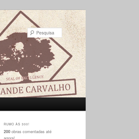
Pesquisa
RUMO ÀS 300!
200
obras comentadas até
agora!