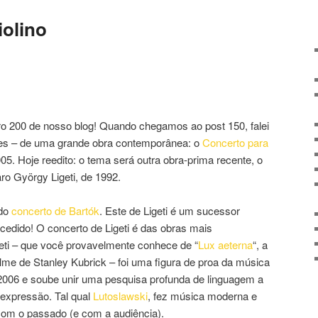
iolino
 200 de nosso blog! Quando chegamos ao post 150, falei
ores – de uma grande obra contemporânea: o
Concerto para
005. Hoje reedito: o tema será outra obra-prima recente, o
ro György Ligeti, de 1992.
 do
concerto de Bartók
. Este de Ligeti é um sucessor
cedido! O concerto de Ligeti é das obras mais
eti – que você provavelmente conhece de “
Lux aeterna
“, a
lme de Stanley Kubrick – foi uma figura de proa da música
2006 e soube unir uma pesquisa profunda de linguagem a
 expressão. Tal qual
Lutoslawski
, fez música moderna e
com o passado (e com a audiência).