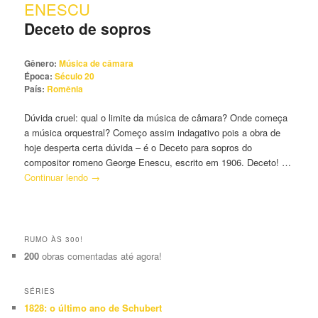
ENESCU
principal
secundário
Deceto de sopros
Gênero:
Música de câmara
Época:
Século 20
País:
Romênia
Dúvida cruel: qual o limite da música de câmara? Onde começa
a música orquestral? Começo assim indagativo pois a obra de
hoje desperta certa dúvida – é o Deceto para sopros do
compositor romeno George Enescu, escrito em 1906. Deceto! …
Continuar lendo
→
RUMO ÀS 300!
200
obras comentadas até agora!
SÉRIES
1828: o último ano de Schubert