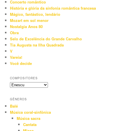
Concerto romântico
História e glória da sinfonia romântica francesa
Mágico, fantástico, lendário
Mozart em sol menor
Nostalgia Anos 80
Obra
Selo de Excelência do Grande Carvalho
Tia Augusta na Ilha Quadrada
V
Vareia!
Você decide
COMPOSITORES
GÊNEROS
Balé
Música coral-sinfônica
Música sacra
Cantata
Missa