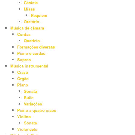
Cantata
Missa
Requiem
Oratório
Música de câmara
Cordas
Quarteto
Formações diversas
Piano e cordas
Sopros
Música instrumental
Cravo
Órgão
Piano
Sonata
Suíte
Variações
Piano a quatro mãos
Violino
Sonata
Violoncelo