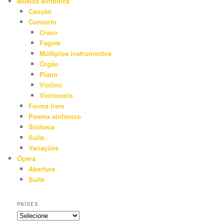
Música sinfônica
Canção
Concerto
Cravo
Fagote
Múltiplos instrumentos
Órgão
Piano
Violino
Violoncelo
Forma livre
Poema sinfônico
Sinfonia
Suíte
Variações
Ópera
Abertura
Suíte
PAÍSES