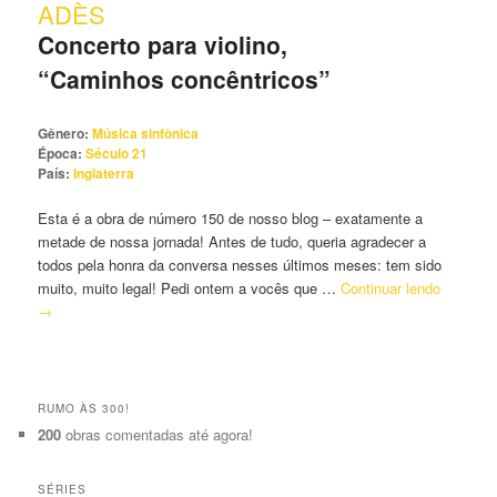
ADÈS
principal
secundário
Concerto para violino,
“Caminhos concêntricos”
Gênero:
Música sinfônica
Época:
Século 21
País:
Inglaterra
Esta é a obra de número 150 de nosso blog – exatamente a
metade de nossa jornada! Antes de tudo, queria agradecer a
todos pela honra da conversa nesses últimos meses: tem sido
muito, muito legal! Pedi ontem a vocês que …
Continuar lendo
→
RUMO ÀS 300!
200
obras comentadas até agora!
SÉRIES