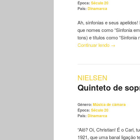
Época:
Século 20
País:
Dinamarca
Ah, sinfonias e seus apelido
que nomes como “Sinfonia em d
tons) e títulos como “Sinfoni
Continuar lendo
→
NIELSEN
Quinteto de sop
Gênero:
Música de câmara
Época:
Século 20
País:
Dinamarca
“Alô? Oi, Christian! É o Carl
1921, que uma banal ligação te