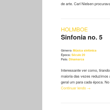
de arte. Carl Nielsen procura
HOLMBOE
Sinfonia no. 5
Gênero:
Música sinfônica
Época:
Século 20
País:
Dinamarca
Interessante ver como, tirando
maioria das vezes reduzimos 
geral um para cada época. No
Continuar lendo
→