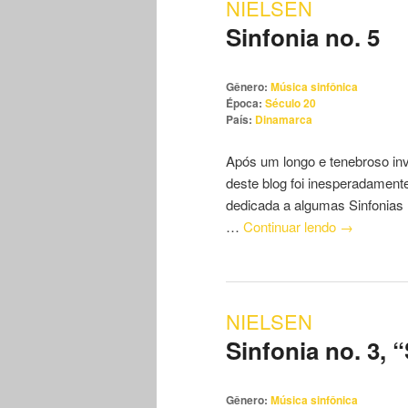
NIELSEN
Sinfonia no. 5
conteúdo
conteúdo
principal
secundário
Gênero:
Música sinfônica
Época:
Século 20
País:
Dinamarca
Após um longo e tenebroso inv
deste blog foi inesperadament
dedicada a algumas Sinfonias 
…
Continuar lendo
→
NIELSEN
Sinfonia no. 3, 
Gênero:
Música sinfônica