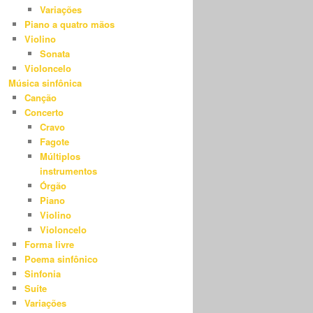
Variações
Piano a quatro mãos
Violino
Sonata
Violoncelo
Música sinfônica
Canção
Concerto
Cravo
Fagote
Múltiplos
instrumentos
Órgão
Piano
Violino
Violoncelo
Forma livre
Poema sinfônico
Sinfonia
Suíte
Variações