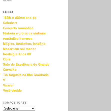
SÉRIES
1828: o último ano de
Schubert
Concerto romântico
História e glória da sinfonia
romântica francesa
Mágico, fantástico, lendário
Mozart em sol menor
Nostalgia Anos 80
Obra
Selo de Excelência do Grande
Carvalho
Tia Augusta na Ilha Quadrada
V
Vareia!
Você decide
COMPOSITORES