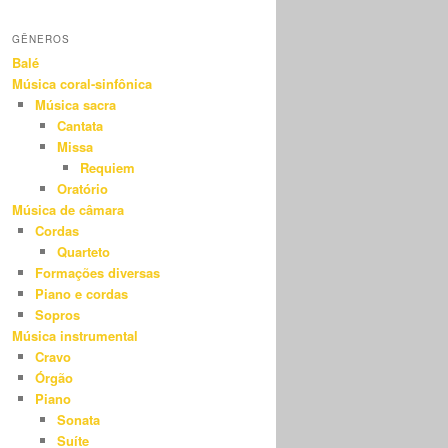
GÊNEROS
Balé
Música coral-sinfônica
Música sacra
Cantata
Missa
Requiem
Oratório
Música de câmara
Cordas
Quarteto
Formações diversas
Piano e cordas
Sopros
Música instrumental
Cravo
Órgão
Piano
Sonata
Suíte