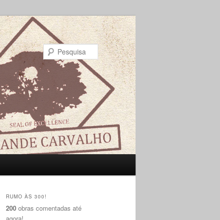
Pesquisa
RUMO ÀS 300!
200
obras comentadas até
agora!