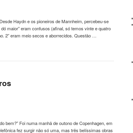
s! Desde Haydn e os pioneiros de Mannheim, percebeu-se
ó maior” eram confusos (afinal, só temos vinte e quatro
a no. 2” eram meio secos e aborrecidos. Questão …
ros
, tudo bem?” Foi numa manhã de outono de Copenhagen, em
lefônica fez surgir não só uma, mas três belíssimas obras