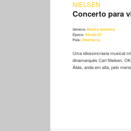
NIELSEN
Concerto para v
Gênero:
Música sinfônica
Época:
Século 20
País:
Dinamarca
Uma idiossincrasia musical m
dinamarquês Carl Nielsen. OK,
Aliás, anda em alta, pelo men